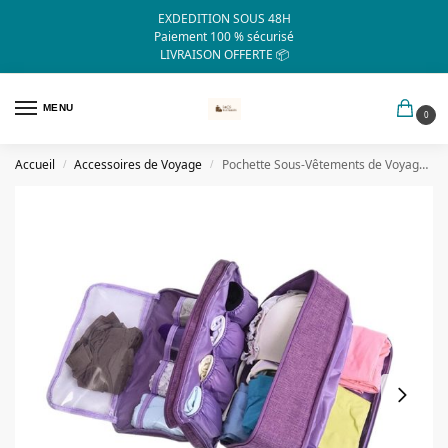
EXDEDITION SOUS 48H
Paiement 100 % sécurisé
LIVRAISON OFFERTE 📦
MENU
0
Accueil
Accessoires de Voyage
Pochette Sous-Vêtements de Voyage TravelBasics (Violet)
/
/