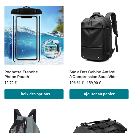
Pochette Étanche
Sac à Dos Cabine Antivol
Phone Pouch
à Compression Sous Vide
12,72
€
106,61
€
-
159,90
€
Choix des options
Ajouter au panier