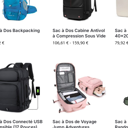
à Dos Backpacking
Sac à Dos Cabine Antivol
Sac à
à Compression Sous Vide
40x2
2
€
106,61
€
-
159,90
€
79,92
à Dos Connecté USB
Sac à Dos de Voyage
Sac à
nsible (17 Pouces)
Jump Adventures
Rando 