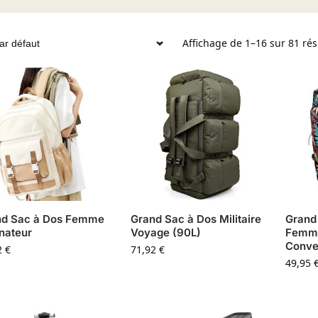
Affichage de 1–16 sur 81 rés
nd Sac à Dos Femme
Grand Sac à Dos Militaire
Grand
nateur
Voyage (90L)
Femm
Conve
2
€
71,92
€
49,95