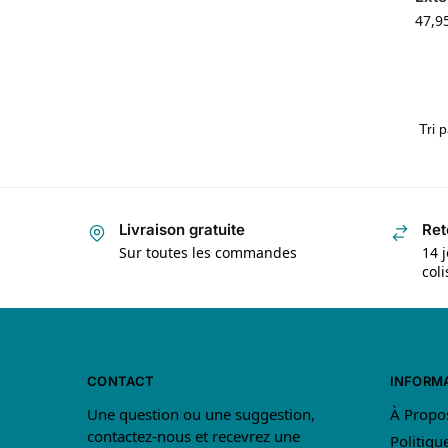
47,9
Livraison gratuite
Ret
Sur toutes les commandes
14 j
col
CONTACT
INFORM
Une question ou une suggestion,
À Propo
contactez-nous et recevrez une
Politiqu