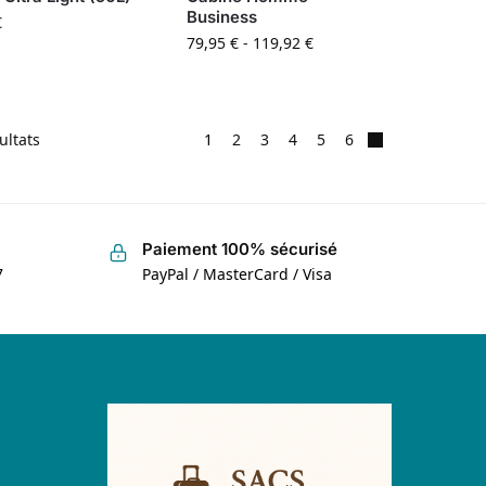
Business
€
79,95
€
-
119,92
€
ultats
1
2
3
4
5
6
Paiement 100% sécurisé
7
PayPal / MasterCard / Visa