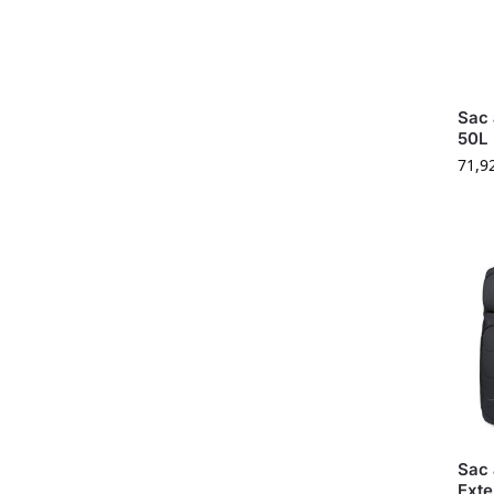
Sac 
50L
71,9
Sac 
Exte