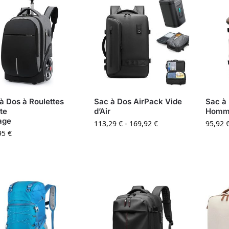
à Dos à Roulettes
Sac à Dos AirPack Vide
Sac à
te
d’Air
Homme
age
113,29
€
-
169,92
€
95,92
95
€