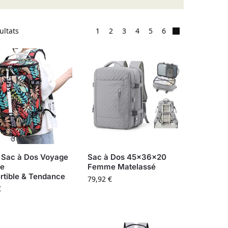
ultats
1
2
3
4
5
6
 Sac à Dos Voyage
Sac à Dos 45x36x20
e
Femme Matelassé
rtible & Tendance
79,92
€
€