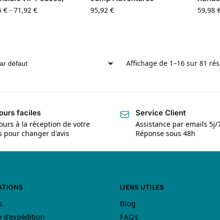
5
€
-
71,92
€
95,92
€
59,98
Affichage de 1–16 sur 81 rés
ours faciles
Service Client
ours à la réception de votre
Assistance par emails 5j/
is pour changer d'avis
Réponse sous 48h
ATIONS
LIENS UTILES
s
Blog
e d’expédition
FAQs