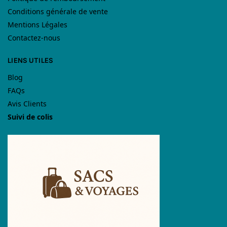
Conditions générale de vente
Mentions Légales
Contactez-nous
LIENS UTILES
Blog
FAQs
Avis Clients
Suivi de colis