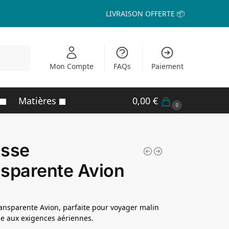
LIVRAISON OFFERTE 📦
echerche
Mon Compte
FAQs
Paiement
Matières
0,00
€
0
usse
sparente Avion
ansparente Avion, parfaite pour voyager malin
e aux exigences aériennes.