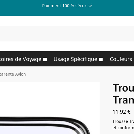
Paiement 100 % sécurisé
R
oires de Voyage
Usage Spécifique
Couleurs
parente Avion
Tro
Tran
11,92
€
Trousse Tr
et conform