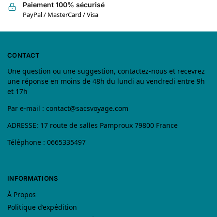
Paiement 100% sécurisé
PayPal / MasterCard / Visa
CONTACT
Une question ou une suggestion, contactez-nous et recevrez
une réponse en moins de 48h du lundi au vendredi entre 9h
et 17h
Par e-mail :
contact@sacsvoyage.com
ADRESSE: 17 route de salles Pamproux 79800 France
Téléphone : 0665335497
INFORMATIONS
À Propos
Politique d’expédition