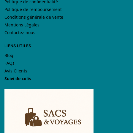
Politique de confidentialité
Politique de remboursement
Conditions générale de vente
Mentions Légales
Contactez-nous
LIENS UTILES
Blog
FAQs
Avis Clients
Suivi de colis