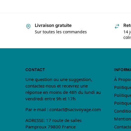
Livraison gratuite
Ret
Sur toutes les commandes
14 j
col
CONTACT
INFORM
Une question ou une suggestion,
À Propo
contactez-nous et recevrez une
Politiqu
réponse en moins de 48h du lundi au
Politiqu
vendredi entre 9h et 17h
Politiq
Par e-mail :
contact@sacsvoyage.com
Conditio
Mention
ADRESSE: 17 route de salles
Pamproux 79800 France
Contact