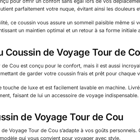
u pour offrir un confort sans égal lors de vos déplacement
tient parfaitement votre nuque, évitant ainsi les douleurs et 
lité, ce coussin vous assure un sommeil paisible même si 
issant un maintien optimal et un retour à sa forme initiale a
 du Coussin de Voyage Tour de C
de Cou est conçu pour le confort, mais il est aussi incroy
permettant de garder votre coussin frais et prêt pour chaque
 touche de luxe et est facilement lavable en machine. Liv
ment, faisant de lui un accessoire de voyage indispensable.
ussin de Voyage Tour de Cou
sin de Voyage Tour de Cou s’adapte à vos goûts personnels.
 modèle qui vous convient pour voyager avec style.