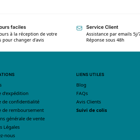
ours faciles
Service Client
ours à la réception de votre
Assistance par emails 5j/
is pour changer d'avis
Réponse sous 48h
ATIONS
LIENS UTILES
s
Blog
e d’expédition
FAQs
e de confidentialité
Avis Clients
ue de remboursement
Suivi de colis
ns générale de vente
s Légales
ez-nous