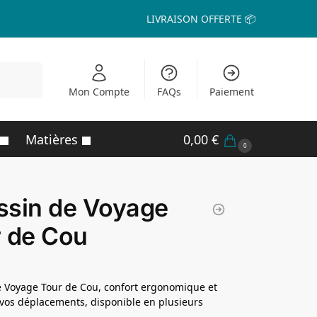
LIVRAISON OFFERTE 📦
echerche
Mon Compte
FAQs
Paiement
Matières
0,00
€
0
ssin de Voyage
 de Cou
 Voyage Tour de Cou, confort ergonomique et
 vos déplacements, disponible en plusieurs