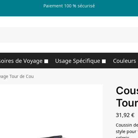
Paiement 100 % sécurisé
R
oires de Voyage
Usage Spécifique
Couleurs
yage Tour de Cou
Cou
Tour
31,92
€
Coussin de
style pour
coloris.