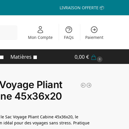
LIVRAISON OFFERTE 📦
echerche
Mon Compte
FAQs
Paiement
Matières
0,00
€
0
Voyage Pliant
ine 45x36x20
le Sac Voyage Pliant Cabine 45x36x20, le
idéal pour des voyages sans stress. Pratique