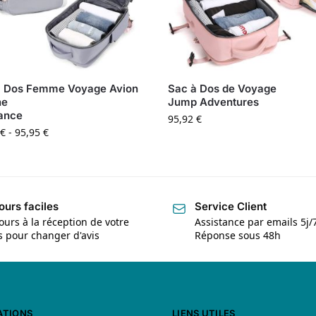
à Dos Femme Voyage Avion
Sac à Dos de Voyage
ne
Jump Adventures
ance
95,92
€
€
-
95,95
€
ours faciles
Service Client
ours à la réception de votre
Assistance par emails 5j/
is pour changer d'avis
Réponse sous 48h
ATIONS
LIENS UTILES