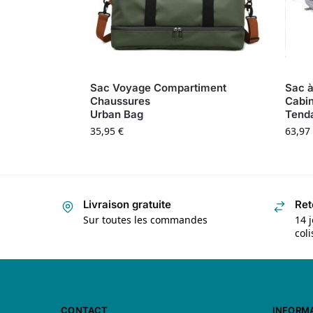
Sac Voyage Compartiment
Sac 
Chaussures
Cabi
Urban Bag
Tend
35,95
€
63,97
Livraison gratuite
Ret
Sur toutes les commandes
14 j
col
CONTACT
INFORM