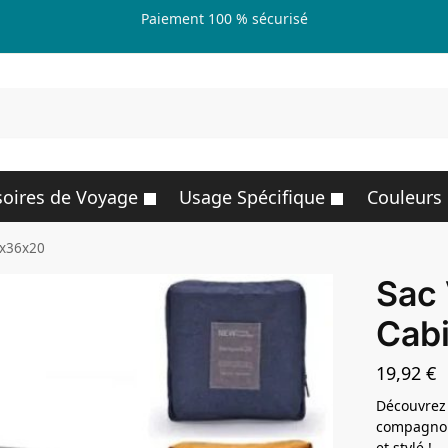
Paiement 100 % sécurisé
R
oires de Voyage
Usage Spécifique
Couleurs
5x36x20
Sac 
Cab
19,92
€
Découvrez 
compagnon 
et stylé !