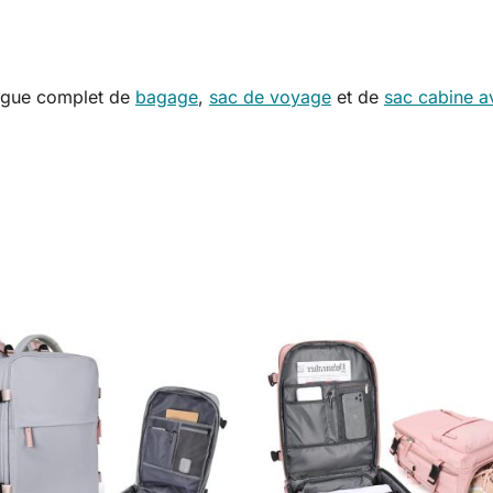
logue complet de
bagage
,
sac de voyage
et de
sac cabine a