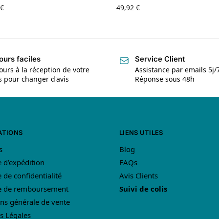
€
49,92
€
ours faciles
Service Client
ours à la réception de votre
Assistance par emails 5j/
is pour changer d'avis
Réponse sous 48h
ATIONS
LIENS UTILES
s
Blog
e d’expédition
FAQs
e de confidentialité
Avis Clients
ue de remboursement
Suivi de colis
ns générale de vente
s Légales