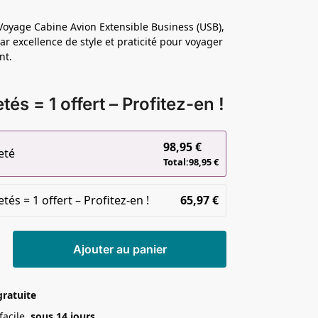
Voyage Cabine Avion Extensible Business (USB),
r excellence de style et praticité pour voyager
nt.
tés = 1 offert – Profitez-en !
98,95
€
eté
Total:
98,95
€
tés = 1 offert – Profitez-en !
65,97
€
Ajouter au panier
gratuite
 facile
sous 14 jours