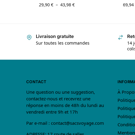
29,90
€
–
43,98
€
69,94
Livraison gratuite
Ret
Sur toutes les commandes
14 j
col
CONTACT
INFORM
Une question ou une suggestion,
À Propo
contactez-nous et recevrez une
Politiqu
réponse en moins de 48h du lundi au
Politiqu
vendredi entre 9h et 17h
Politiq
Par e-mail :
contact@sacsvoyage.com
Conditio
Mention
ADRESSE: 17 route de salles