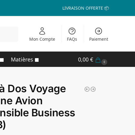
LIVRAISON OFFERTE 📦
echerche
Mon Compte
FAQs
Paiement
Matières
0,00
€
0
 à Dos Voyage
ne Avion
nsible Business
B)