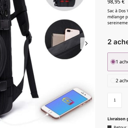
98,95
€
Sac à Dos 
mélange pa
sereineme
2 ache
1 ach
2 ache
Livraison 
Retour