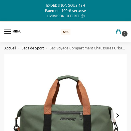
EXDEDITION SOUS 48H
Paiement 100 % sécurisé
LIVRAISON OFFERTE 📦
MENU
0
Accueil
Sacs de Sport
Sac Voyage Compartiment Chaussures Urban Bag
/
/