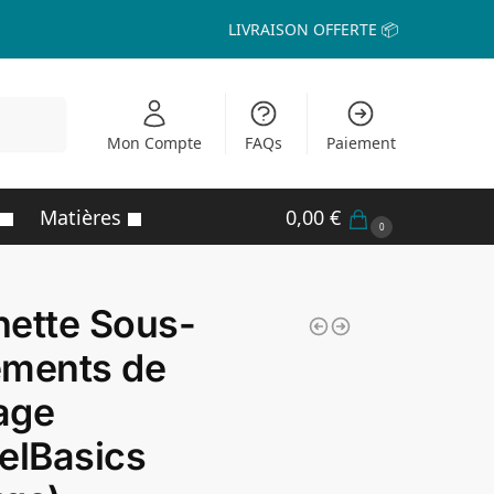
LIVRAISON OFFERTE 📦
echerche
Mon Compte
FAQs
Paiement
Matières
0,00
€
0
ette Sous-
ements de
age
elBasics