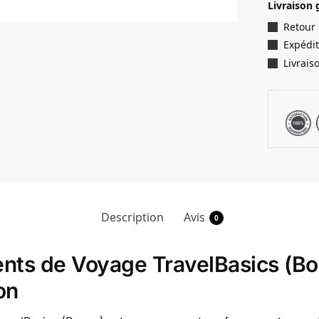
Livraison 
Retour
Expédit
Livrais
Description
Avis
0
ts de Voyage TravelBasics (Bor
on