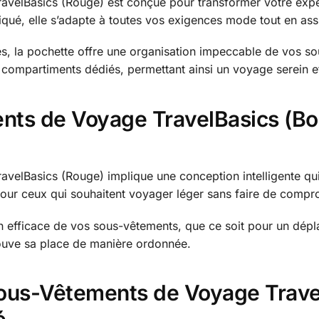
velBasics (Rouge) est conçue pour transformer votre expéri
iqué, elle s’adapte à toutes vos exigences mode tout en assu
s, la pochette offre une organisation impeccable de vos s
 compartiments dédiés, permettant ainsi un voyage serein e
ts de Voyage TravelBasics (Bord
velBasics (Rouge) implique une conception intelligente qu
pour ceux qui souhaitent voyager léger sans faire de compro
on efficace de vos sous-vêtements, que ce soit pour un dép
rouve sa place de manière ordonnée.
ous-Vêtements de Voyage Trave