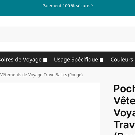
Paiement 100 % sécurisé
R
oires de Voyage
Usage Spécifique
Couleurs
-Vêtements de Voyage TravelBasics (Rouge)
Poch
Vêt
Voy
Trav