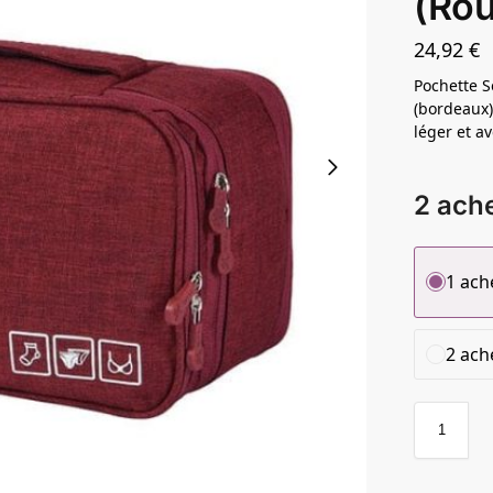
(Ro
24,92
€
Pochette S
(bordeaux)
léger et av
2 ache
1 ach
2 ache