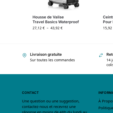
Housse de Valise
Ceint
Travel Basics Waterproof
Pour 
27,12
€
–
43,92
€
15,92
Livraison gratuite
Ret
Sur toutes les commandes
14 j
col
CONTACT
INFORM
Une question ou une suggestion,
À Propo
contactez-nous et recevrez une
Politiqu
réponse en moins de 48h du lundi au