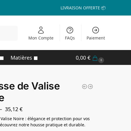
LIVRAISON OFFERTE 📦
echerche
Mon Compte
FAQs
Paiement
Matières
0,00
€
0
se de Valise
e
–
35,12
€
Valise Noire : élégance et protection pour vos
écouvrez notre housse pratique et durable.