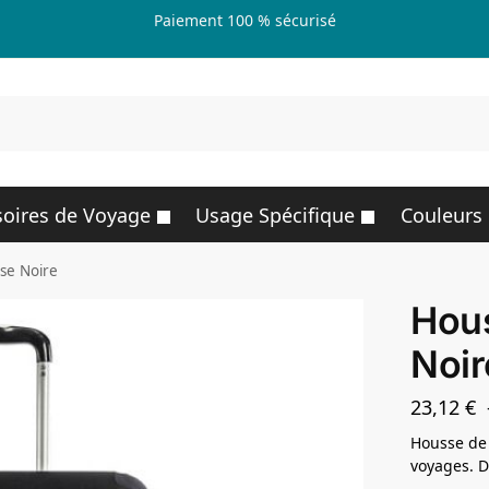
Paiement 100 % sécurisé
R
oires de Voyage
Usage Spécifique
Couleurs
ise Noire
Hous
Noir
23,12
€
Housse de 
voyages. D