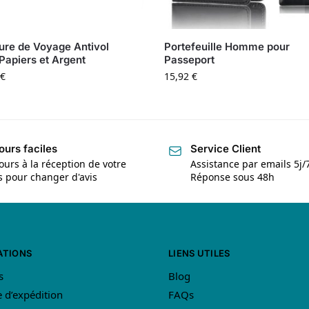
ure de Voyage Antivol
Portefeuille Homme pour
Papiers et Argent
Passeport
€
15,92
€
ours faciles
Service Client
ours à la réception de votre
Assistance par emails 5j/
is pour changer d'avis
Réponse sous 48h
ATIONS
LIENS UTILES
s
Blog
e d’expédition
FAQs