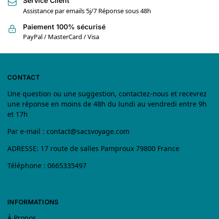
Service Client
Assistance par emails 5j/7 Réponse sous 48h
Paiement 100% sécurisé
PayPal / MasterCard / Visa
CONTACT
Une question ou une suggestion, contactez-nous et recevrez
une réponse en moins de 48h du lundi au vendredi entre 9h
et 17h
Par e-mail :
contact@sacsvoyage.com
ADRESSE: 17 route de salles Pamproux 79800 France
Téléphone : 0665335497
INFORMATIONS
À Propos