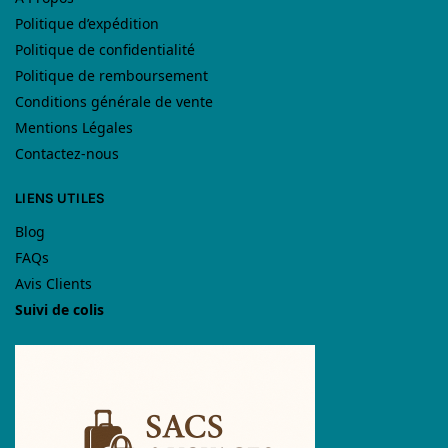
Politique d’expédition
Politique de confidentialité
Politique de remboursement
Conditions générale de vente
Mentions Légales
Contactez-nous
LIENS UTILES
Blog
FAQs
Avis Clients
Suivi de colis