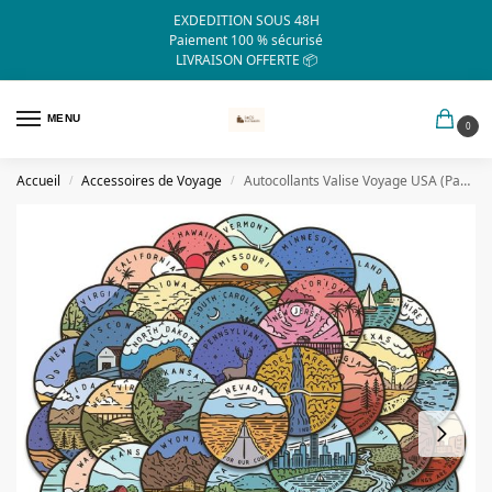
EXDEDITION SOUS 48H
Paiement 100 % sécurisé
LIVRAISON OFFERTE 📦
MENU
0
Accueil
Accessoires de Voyage
Autocollants Valise Voyage USA (Pack de 50)
/
/