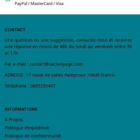
PayPal / MasterCard / Visa
CONTACT
Une question ou une suggestion, contactez-nous et recevrez
une réponse en moins de 48h du lundi au vendredi entre 9h
et 17h
Par e-mail :
contact@sacsvoyage.com
ADRESSE: 17 route de salles Pamproux 79800 France
Téléphone : 0665335497
INFORMATIONS
À Propos
Politique d’expédition
Politique de confidentialité