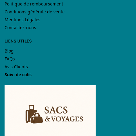
Politique de remboursement
Conditions générale de vente
Mentions Légales
Contactez-nous
LIENS UTILES
Blog
FAQs
Avis Clients
Suivi de colis