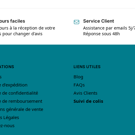
ours faciles
Service Client
ours à la réception de votre
Assistance par emails 5j/
is pour changer d'avis
Réponse sous 48h
ATIONS
LIENS UTILES
s
Blog
e d’expédition
FAQs
e de confidentialité
Avis Clients
ue de remboursement
Suivi de colis
ns générale de vente
s Légales
ez-nous