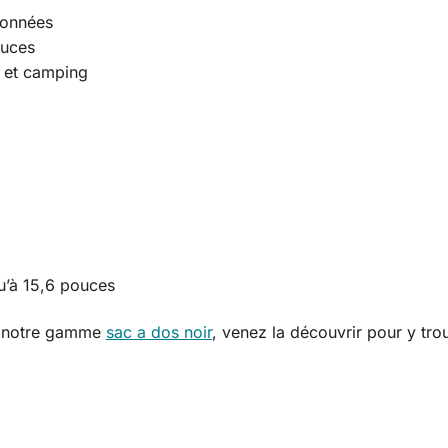
données
ouces
g et camping
qu’à 15,6 pouces
de notre gamme
sac a dos noir
, venez la découvrir pour y tro