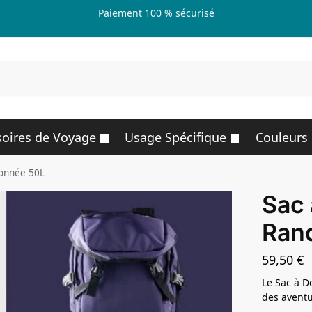
Paiement 100 % sécurisé
R
oires de Voyage
Usage Spécifique
Couleurs
onnée 50L
Sac 
Ran
59,50
€
Le Sac à D
des aventu