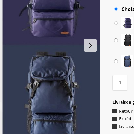
Chois
Livraison 
Retour
Expédit
Livrais