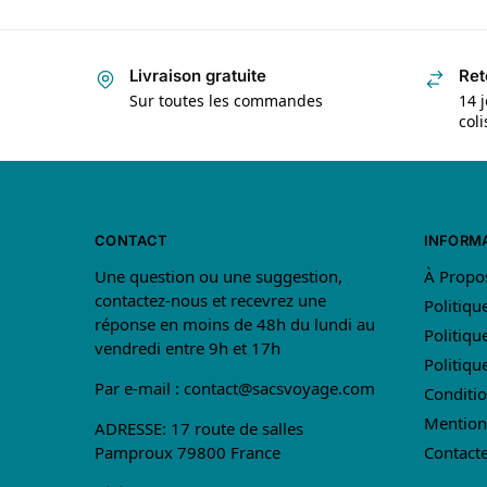
Livraison gratuite
Ret
Sur toutes les commandes
14 j
col
CONTACT
INFORM
Une question ou une suggestion,
À Propo
contactez-nous et recevrez une
Politiqu
réponse en moins de 48h du lundi au
Politiqu
vendredi entre 9h et 17h
Politiq
Par e-mail :
contact@sacsvoyage.com
Conditio
Mention
ADRESSE: 17 route de salles
Pamproux 79800 France
Contact