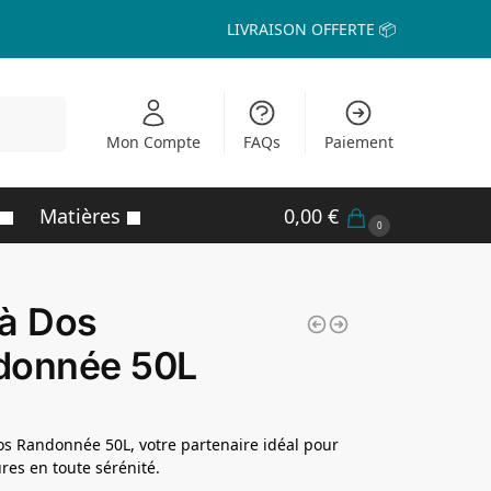
LIVRAISON OFFERTE 📦
echerche
Mon Compte
FAQs
Paiement
Matières
0,00
€
0
à Dos
donnée 50L
os Randonnée 50L, votre partenaire idéal pour
res en toute sérénité.