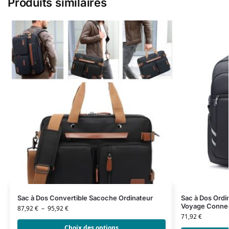
Produits similaires
Sac à Dos Convertible Sacoche Ordinateur
Sac à Dos Ord
Voyage Connec
87,92
€
–
95,92
€
71,92
€
Choix des options