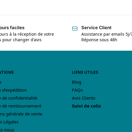
ours faciles
Service Client
ours à la réception de votre
Assistance par emails 5j/
is pour changer d'avis
Réponse sous 48h
ATIONS
LIENS UTILES
s
Blog
e d’expédition
FAQs
e de confidentialité
Avis Clients
ue de remboursement
Suivi de colis
ns générale de vente
s Légales
ez-nous