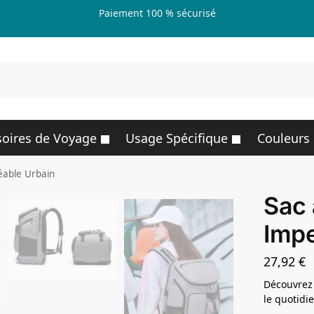
Paiement 100 % sécurisé
R
oires de Voyage
Usage Spécifique
Couleurs
able Urbain
Sac 
Imp
27,92
€
Découvrez 
le quotidi