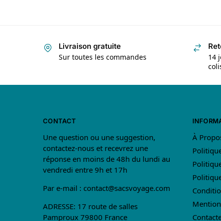
Livraison gratuite
Ret
Sur toutes les commandes
14 j
col
CONTACT
INFORM
Une question ou une suggestion,
À Propo
contactez-nous et recevrez une
Politiqu
réponse en moins de 48h du lundi au
Politiqu
vendredi entre 9h et 17h
Politiq
Par e-mail :
contact@sacsvoyage.com
Conditio
Mention
ADRESSE: 17 route de salles
Pamproux 79800 France
Contact