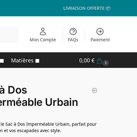
LIVRAISON OFFERTE 📦
echerche
Mon Compte
FAQs
Paiement
Matières
0,00
€
0
à Dos
erméable Urbain
le Sac à Dos Imperméable Urbain, parfait pour
en et vos escapades avec style.