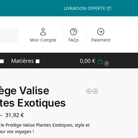
LIVRAISON OFFERTE 📦
echerche
Mon Compte
FAQs
Paiement
Matières
0,00
€
0
ège Valise
tes Exotiques
–
31,92
€
le Protège Valise Plantes Exotiques, style et
our vos voyages !