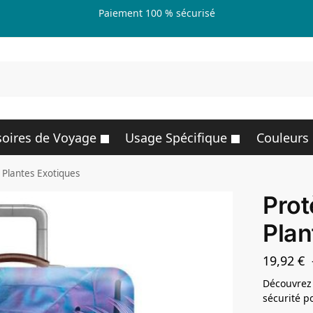
Paiement 100 % sécurisé
R
oires de Voyage
Usage Spécifique
Couleurs
 Plantes Exotiques
Prot
Plan
19,92
€
Découvrez 
sécurité p