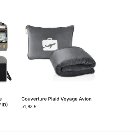
e
Couverture Plaid Voyage Avion
FID)
51,92
€