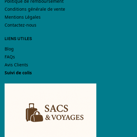
Politique de remboursement
Conditions générale de vente
Mentions Légales
Contactez-nous
LIENS UTILES
Blog
FAQs
Avis Clients
Suivi de colis