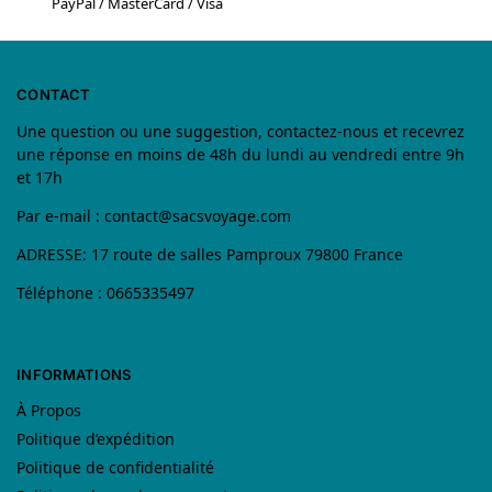
PayPal / MasterCard / Visa
CONTACT
Une question ou une suggestion, contactez-nous et recevrez
une réponse en moins de 48h du lundi au vendredi entre 9h
et 17h
Par e-mail :
contact@sacsvoyage.com
ADRESSE: 17 route de salles Pamproux 79800 France
Téléphone : 0665335497
INFORMATIONS
À Propos
Politique d’expédition
Politique de confidentialité