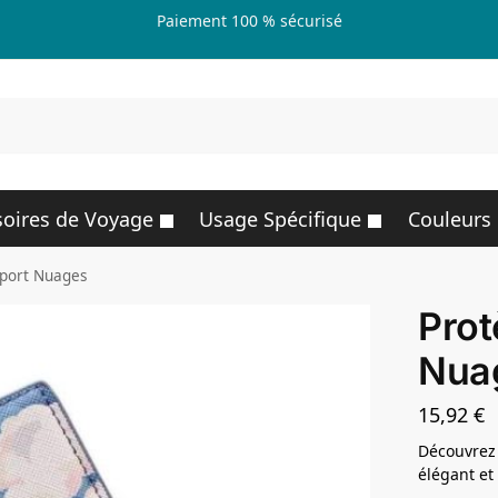
Paiement 100 % sécurisé
R
oires de Voyage
Usage Spécifique
Couleurs
port Nuages
Prot
Nua
15,92
€
Découvrez
élégant et 