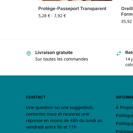
Protège-Passeport Transparent
Oreil
Form
5,28
€
-
7,92
€
35,92
Livraison gratuite
Ret
Sur toutes les commandes
14 j
col
CONTACT
INFORM
Une question ou une suggestion,
À Propo
contactez-nous et recevrez une
Politiqu
réponse en moins de 48h du lundi au
Politiqu
vendredi entre 9h et 17h
Politiq