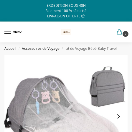
EXDEDITION SOUS 48H
Paiement 100 % sécurisé
LIVRAISON OFFERTE 📦
MENU
0
Accueil
Accessoires de Voyage
Lit de Voyage Bébé Baby Travel
/
/