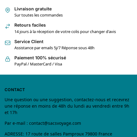
Livraison gratuite
Sur toutes les commandes
Retours faciles
14 jours à la réception de votre colis pour changer d'avis
Service Client
Assistance par emails 5j/7 Réponse sous 48h
Paiement 100% sécurisé
PayPal / MasterCard / Visa
CONTACT
Une question ou une suggestion, contactez-nous et recevrez
une réponse en moins de 48h du lundi au vendredi entre 9h
et 17h
Par e-mail :
contact@sacsvoyage.com
ADRESSE: 17 route de salles Pamproux 79800 France