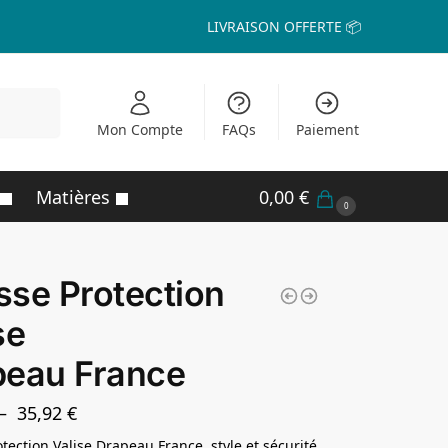
LIVRAISON OFFERTE 📦
echerche
Mon Compte
FAQs
Paiement
Matières
0,00
€
0
se Protection
se
peau France
–
35,92
€
tection Valise Drapeau France, style et sécurité