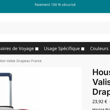
Paiement 100 % sécurisé
R
oires de Voyage
Usage Spécifique
Couleurs
tion Valise Drapeau France
Hous
Vali
Dra
23,92
€
Housse Pro