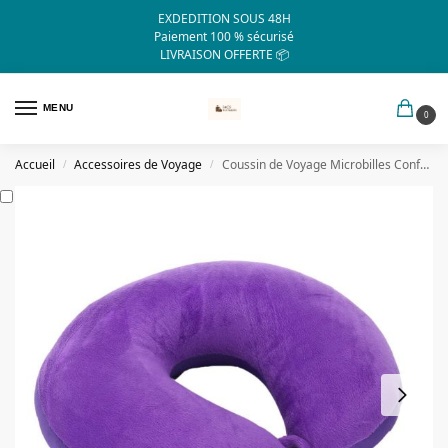
EXDEDITION SOUS 48H
Paiement 100 % sécurisé
LIVRAISON OFFERTE 📦
MENU
0
Accueil
Accessoires de Voyage
Coussin de Voyage Microbilles Confort Violet
/
/