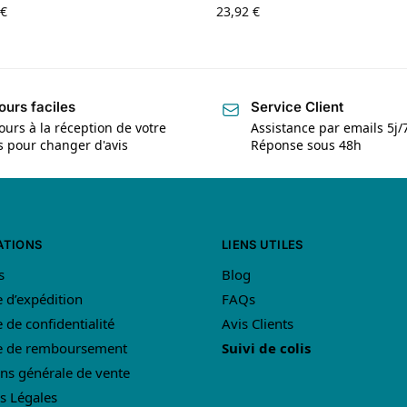
€
23,92
€
ours faciles
Service Client
ours à la réception de votre
Assistance par emails 5j/
is pour changer d'avis
Réponse sous 48h
ATIONS
LIENS UTILES
s
Blog
e d’expédition
FAQs
e de confidentialité
Avis Clients
ue de remboursement
Suivi de colis
ns générale de vente
s Légales