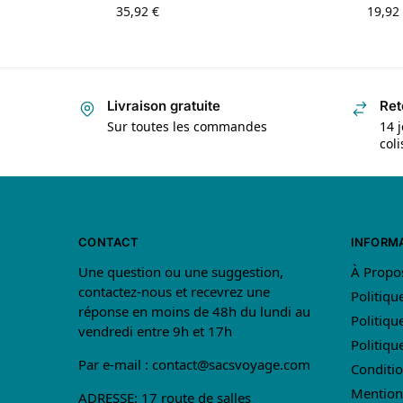
35,92
€
19,92
Livraison gratuite
Ret
Sur toutes les commandes
14 j
col
CONTACT
INFORM
Une question ou une suggestion,
À Propo
contactez-nous et recevrez une
Politiqu
réponse en moins de 48h du lundi au
Politiqu
vendredi entre 9h et 17h
Politiq
Par e-mail :
contact@sacsvoyage.com
Conditio
Mention
ADRESSE: 17 route de salles