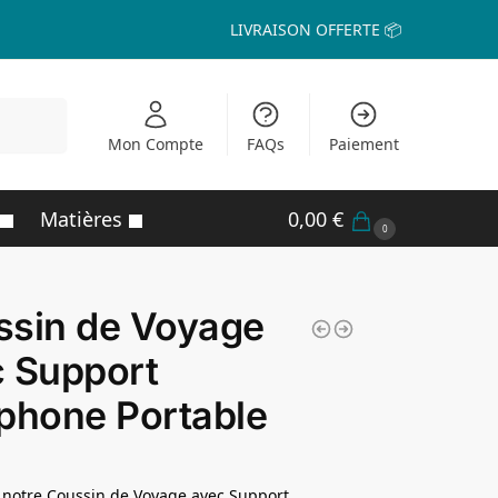
LIVRAISON OFFERTE 📦
echerche
Mon Compte
FAQs
Paiement
Matières
0,00
€
0
ssin de Voyage
 Support
phone Portable
 notre Coussin de Voyage avec Support