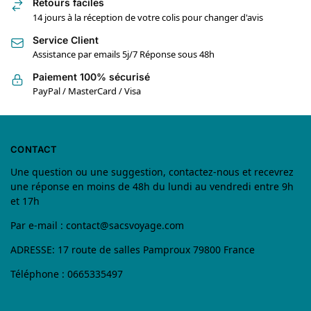
Retours faciles
14 jours à la réception de votre colis pour changer d'avis
Service Client
Assistance par emails 5j/7 Réponse sous 48h
Paiement 100% sécurisé
PayPal / MasterCard / Visa
CONTACT
Une question ou une suggestion, contactez-nous et recevrez
une réponse en moins de 48h du lundi au vendredi entre 9h
et 17h
Par e-mail :
contact@sacsvoyage.com
ADRESSE: 17 route de salles Pamproux 79800 France
Téléphone : 0665335497