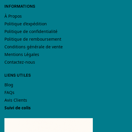
INFORMATIONS
À Propos
Politique d’expédition
Politique de confidentialité
Politique de remboursement
Conditions générale de vente
Mentions Légales
Contactez-nous
LIENS UTILES
Blog
FAQs
Avis Clients
Suivi de colis