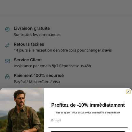
Livraison gratuite
Sur toutes les commandes
Retours faciles
14 jours à la réception de votre colis pour changer d'avis
Service Client
Assistance par emails 5j/7 Réponse sous 48h
Paiement 100% sécurisé
PayPal / MasterCard / Visa
Profitez de -10% immédiatement
CONTACT
Pas de spam - vous pouvez vous désinscrire à tout moment
Une question ou une suggestion, contactez-nous et recevrez
Email
une réponse en moins de 48h du lundi au vendredi entre 9h
et 17h