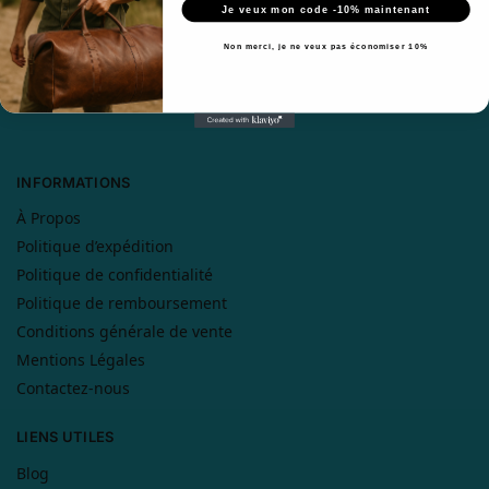
Je veux mon code -10% maintenant
Par e-mail :
contact@sacsvoyage.com
Non merci, je ne veux pas économiser 10%
ADRESSE: 17 route de salles Pamproux 79800 France
Téléphone : 0665335497
INFORMATIONS
À Propos
Politique d’expédition
Politique de confidentialité
Politique de remboursement
Conditions générale de vente
Mentions Légales
Contactez-nous
LIENS UTILES
Blog