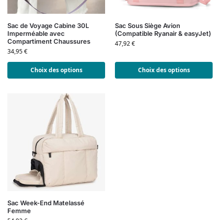
Sac de Voyage Cabine 30L
Sac Sous Siège Avion
Imperméable avec
(Compatible Ryanair & easyJet)
Compartiment Chaussures
47,92
€
34,95
€
Choix des options
Choix des options
Sac Week-End Matelassé
Femme