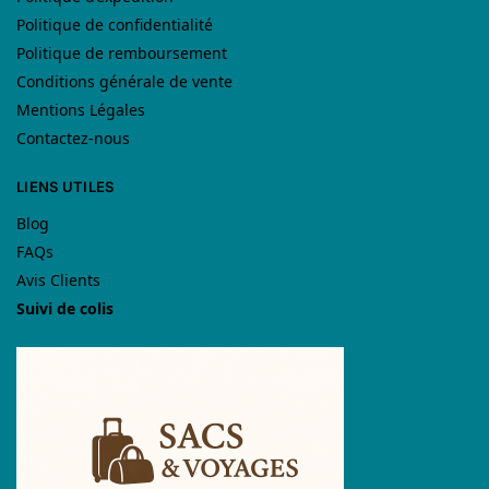
Politique de confidentialité
Politique de remboursement
Conditions générale de vente
Mentions Légales
Contactez-nous
LIENS UTILES
Blog
FAQs
Avis Clients
Suivi de colis