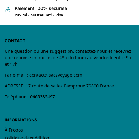
Paiement 100% sécurisé
PayPal / MasterCard / Visa
CONTACT
Une question ou une suggestion, contactez-nous et recevrez
une réponse en moins de 48h du lundi au vendredi entre 9h
et 17h
Par e-mail :
contact@sacsvoyage.com
ADRESSE: 17 route de salles Pamproux 79800 France
Téléphone : 0665335497
INFORMATIONS
À Propos
Politique d’expédition